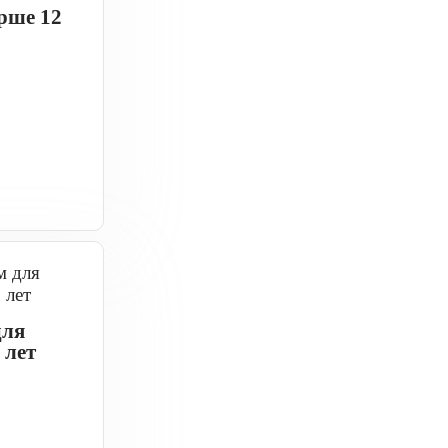
рше 12
для
 лет