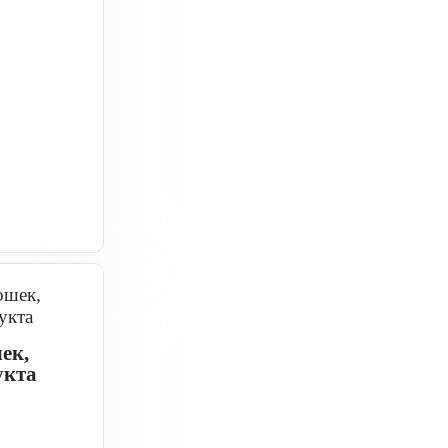
ек,
укта