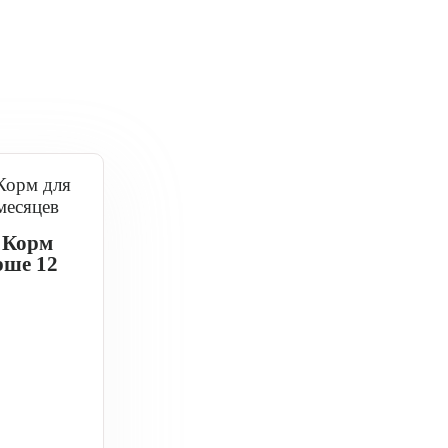
 Корм
рше 12