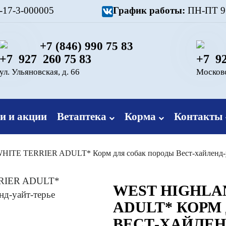
17-3-000005
График работы:
ПН-ПТ 9.0
+7 (846) 990 75 83
+7 927 260 75 83
+7 92
ул. Ульяновская, д. 66
Московс
и и акции
Ветаптека
Корма
Контакты
TE TERRIER ADULT* Корм для собак породы Вест-хайленд-у
WEST HIGHLA
ADULT* КОРМ
ВЕСТ-ХАЙЛЕН