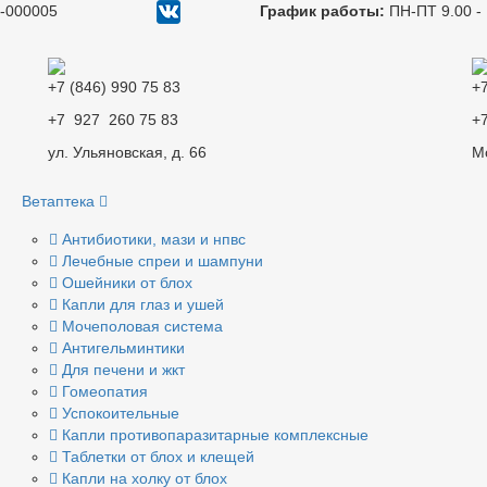
-000005
График работы:
ПН-ПТ 9.00 - 
+7 (846) 990 75 83
+7
+7 927 260 75 83
+
ул. Ульяновская, д. 66
М
Ветаптека
Антибиотики, мази и нпвс
Лечебные спреи и шампуни
Ошейники от блох
Капли для глаз и ушей
Мочеполовая система
Антигельминтики
Для печени и жкт
Гомеопатия
Успокоительные
Капли противопаразитарные комплексные
Таблетки от блох и клещей
Капли на холку от блох