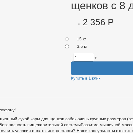
щенков с 8 
2 356 Р
15 кг
3.5 кг
-
+
Купить в 1 клик
елефону!
ый сухой корм для щенков собак очень крупных размеров (вес вз
Безопасность пищеварительной системыРазвитие мышечной массы 
очнить условия оплаты или доставки? Наши консультанты ответят 