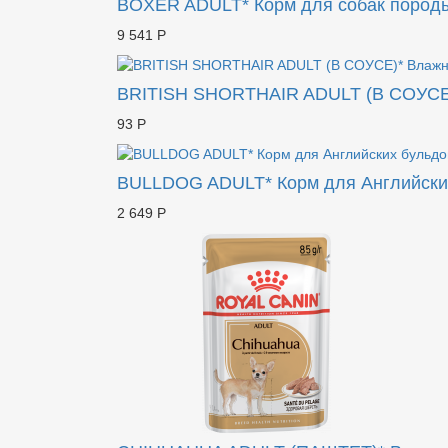
BOXER ADULT* Корм для собак породы
9 541 Р
BRITISH SHORTHAIR ADULT (В СОУСЕ)
93 Р
BULLDOG ADULT* Корм для Английских
2 649 Р