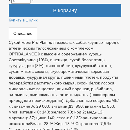
-
+
В корзину
Купить в 1 клик
Описание
Сухой корм Pro Plan для взрослых собак крупных пород с
атлетическим телосложением с комплексом
OPTIBALANCE® с высоким содержанием курицы.
СоставКурица (19%), пшеница, сухой белок птицы,
кукуруза, рис (8%), животный жир, кукурузный глютен,
сухая мякоть свеклы, вкусоароматическая кормовая
добавка, кукурузная крупа, пшеничный глютен, продукты
переработки растительного сырья, сухой белок лосося,
минеральные вещества, яичный порошок, рыбий жир,
витамины, аминокислоты, антиоксиданты (токоферолы
природного происхождения). Добавленные веществаМЕ/
кг: витамин А: 29 000; витамин Д3: 950; витамин Е: 550.
мг/кг: витамин C: 140; железо: 79; йод 2; медь 12;
марганец: 37; цинк: 140; селен: 0,13Гарантированные
показателиБелок: 28 % Жир: 18 % Сырая зола: 7,5 %
Сырая клетчатка: 2 % Таурин: 0,1 %