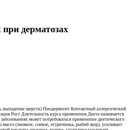
к при дерматозах
з, выпадение шерсти) Пиодерматит Контактный аллергический
ация Рост Длительность курса применения Диета назначается
 заболеваниях может потребоваться применение диетического
асел (льняное, соевое, огуречника, рыбий жир), усиливает
овой кислоты, ниацина, холина, гистидина усиливает