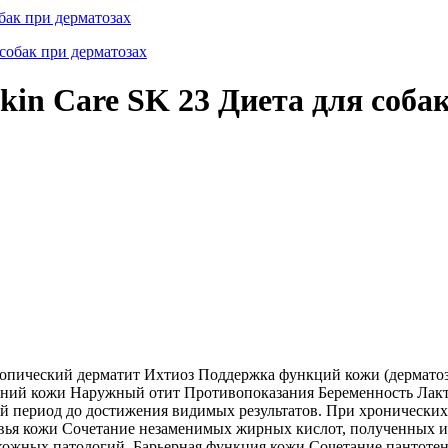
обак при дерматозах
Skin Care SK 23 Диета для соба
топический дерматит Ихтиоз Поддержка функций кожи (дермато
ажений кожи Наружный отит Противопоказания Беременность Лакт
й период до достижения видимых результатов. При хронических
ья кожи Сочетание незаменимых жирных кислот, полученных из м
кожных патологий. Барьерная функция кожи Сочетание пантотен