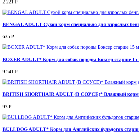
2 221 Р
BENGAL ADULT Сухой корм специально для взрослых бенг
635 Р
BOXER ADULT* Корм для собак породы Боксер старше 15 
9 541 Р
BRITISH SHORTHAIR ADULT (В СОУСЕ)* Влажный корм д
93 Р
BULLDOG ADULT* Корм для Английских бульдогов старше 