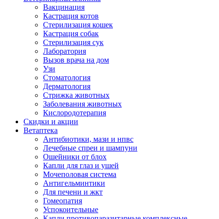
Вакцинация
Кастрация котов
Стерилизация кошек
Кастрация собак
Стерилизация сук
Лаборатория
Вызов врача на дом
Узи
Стоматология
Дерматология
Стрижка животных
Заболевания животных
Кислородотерапия
Скидки и акции
Ветаптека
Антибиотики, мази и нпвс
Лечебные спреи и шампуни
Ошейники от блох
Капли для глаз и ушей
Мочеполовая система
Антигельминтики
Для печени и жкт
Гомеопатия
Успокоительные
Капли противопаразитарные комплексные